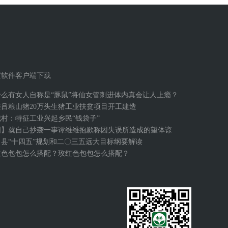
宝软件客户端下载
什么有女人自称是“豚鼠”将仙女管刺进体内真会让人上瘾？
楼吕粮山猪20万头生猪工业扶贫项目开工建造
城村：特征工业兴起乡民“钱袋子”
图】就自己抄袭一事谭维维抱歉称因失误所造成的望体谅
口县“十四五”规划和二〇三五远大目标纲要解读
红色包包怎么搭配？玫红色包包怎么搭配？