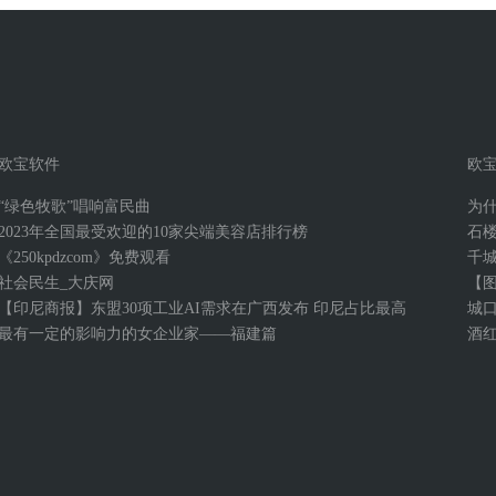
欧宝软件
欧
“绿色牧歌”唱响富民曲
为
2023年全国最受欢迎的10家尖端美容店排行榜
石
《250kpdzcom》免费观看
千
社会民生_大庆网
【
【印尼商报】东盟30项工业AI需求在广西发布 印尼占比最高
城
最有一定的影响力的女企业家——福建篇
酒