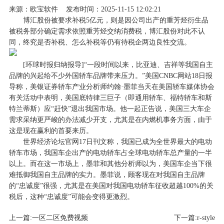
来源：
欧宝软件
发布时间：2025-11-15 12:02:21
博汇股份被要求补税5亿元，则是因公司出产的重芳烃衍生品
被税务部分确定需求依照重芳烃交纳消费税，博汇股份对此不认
同，终究是否补税、怎么补税等仍有待税企两边良性交流。
[环球时报归纳报导]“一段时间以来，比亚迪、吉祥等我国自主
品牌的兴起给不少外国轿车品牌带来压力。”美国CNBC网站18日报
导称，美银证券轿车产业分析师约翰·墨菲当天在美国轿车媒体协会
有关活动中表明，美国底特律三巨子（即通用轿车、福特轿车和斯
特兰蒂斯）应“赶快”退出我国市场。他一起正告说，美国三大车企
需求采纳更严峻的办法减少开支，尤其是在内燃机事务方面，由于
这是现在赢利的首要来历。
世界经济论坛官网17日刊文称，我国已成为全世界最大的电动
轿车市场，我国车企出产的电动轿车占全球电动轿车总产量的一半
以上。而在这一市场上，墨菲和其他分析师以为，美国车企当下很
难抵御我国自主品牌的实力。墨菲说，顾客现在对我国自主品牌
的“忠诚度”很强，尤其是在美国对我国电动轿车征收超越100%的关
税后，这种“忠诚度”可能会变得更激烈。
上一篇:
一区二区免费视频
下一篇:
r-style