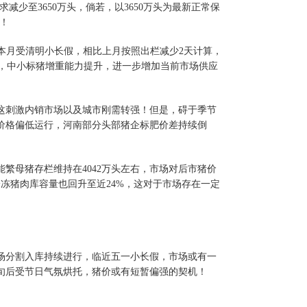
减少至3650万头，倘若，以3650万头为最新正常保
段！
头，本月受清明小长假，相比上月按照出栏减少2天计算，
快，中小标猪增重能力提升，进一步增加当前市场供应
刺激内销市场以及城市刚需转强！但是，碍于季节
价格偏低运行，河南部分头部猪企标肥价差持续倒
繁母猪存栏维持在4042万头左右，市场对后市猪价
冻猪肉库容量也回升至近24%，这对于市场存在一定
分割入库持续进行，临近五一小长假，市场或有一
旬后受节日气氛烘托，猪价或有短暂偏强的契机！