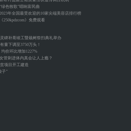
“绿色牧歌”唱响富民曲
2023年全国最受欢迎的10家尖端美容店排行榜
《250kpdzcom》免费观看
灵碑补葺竣工暨栽树祭扫典礼举办
量下调至3750万头！
 均价环比增加1227%
仙女管刺进体内真会让人上瘾？
扶贫项目开工建造
子”