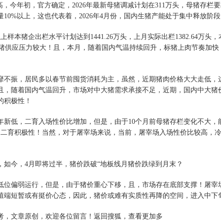
今年初，官方确定，2026年最新母猪调减计划在311万头，母猪存栏要求
量10%以上，这也代表着，2026年4月份，国内生猪产能处于集中释放阶
猪企出栏水平计划达到1441.26万头，上月实际出栏1382.64万
，生猪供应压力较大！且，本月，随着国内气温持续回升，标猪上肉节奏加
不振，居民多以春节前囤货消耗为主，虽然，近期猪肉价格大大走低，这
且，随着国内气温回升，市场对中大猪需求承接不足，近期，国内中大猪
的积极性！
低，二育入场性价比增加，但是，由于10个月前母猪存栏变化不大，能
制二育积极性！当然，对于屠宰场来说，当前，屠宰场入场性价比较高，冷
如今，4月即将过半，猪价跌破“地板线月猪价跌绿到月末？
位偏弱运行，但是，由于猪价重心下移，且，市场存在底部支撑！屠宰场
殖端短暂或有挺价心态，因此，猪价或难有实质性再降的空间，进入中下
，文章原创，欢迎各位留言！返回搜狐，查看更加多