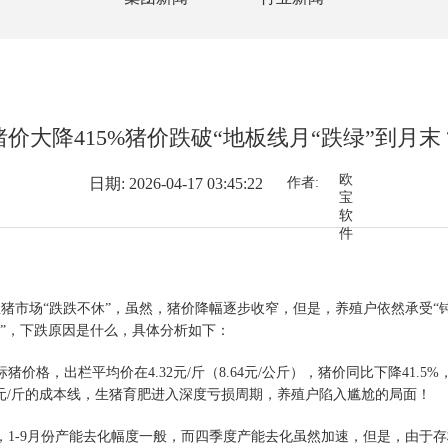
猪价大降415%猪价跌破“地板线月“跌绿”到月末
欧
日期: 2026-04-17 03:45:22
作者:
宝
软
件
市场“跌跌不休”，虽然，猪价降幅逐步收窄，但是，养殖户依然承受“钝
”，下跌原因是什么，具体分析如下：
出栏平均价在4.32元/斤（8.64元/公斤），猪价同比下降41.5%
-7元/斤的成本线，生猪育肥进入深度亏损周期，养殖户陷入尴尬的局面！
9月份产能去化幅度一般，而四季度产能去化虽然加速，但是，由于存栏基数