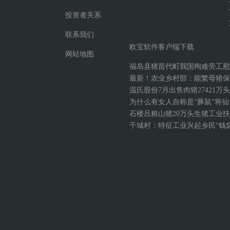
投资者关系
联系我们
欧宝软件客户端下载
网站地图
福岛县猪苗代町我国殉难劳工慰
最新！农业乡村部：能繁母猪保有
温氏股份7月出售肉猪27421万头
为什么有女人自称是“豚鼠”将
石楼吕粮山猪20万头生猪工业
千城村：特征工业兴起乡民“钱袋