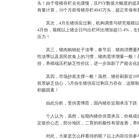
头！由于母猪存栏去化缓慢，且PSY数值大幅度的提高，
有量计算，10个月前母猪存栏4043万头，超正常保有
其次，4月生猪供应过剩，机构调查与研究规模以上样本
4月份，规模以上猪企日均出栏环比增加超15.4%
压力！
其三，猪肉购销处于淡季，春节后，猪肉消费萎靡
性淡季以及居民饮食上的习惯，猪肉需求增量一般！
挂，养殖端压栏缺乏性价比，进一步加剧了产能去化
其四，市场抄底支撑一般！虽然，猪价刷新近10年新
前景缺乏信心，5月份生猪供应过剩压力存在，这限
积极因素！
由此分析，受供需博弈，国内猪价近期承压下跌，
个人认为，虽然，短期内猪价供需承压，价格或低
定挺价心态，部分地区，二育的积极性有望改善，养
对此，大家是怎么样看待的呢？以上内容仅供参考