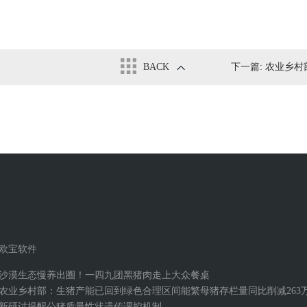
BACK
下一篇:
农业乡村部：
欧宝软件
沙漠生态慢养出圈！一四九团黑猪肉走上大众餐桌
农业乡村部：生猪产能已回到绿色合理区间能繁母猪存栏量同比削减263
新研讨提醒公猪质量性状遗传调控机制