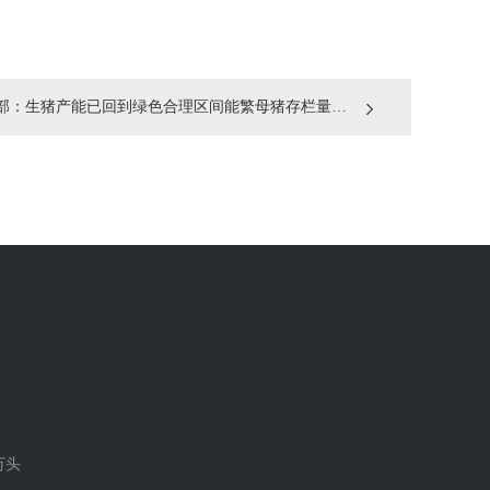
生猪产能已回到绿色合理区间能繁母猪存栏量同比削减263万头
万头