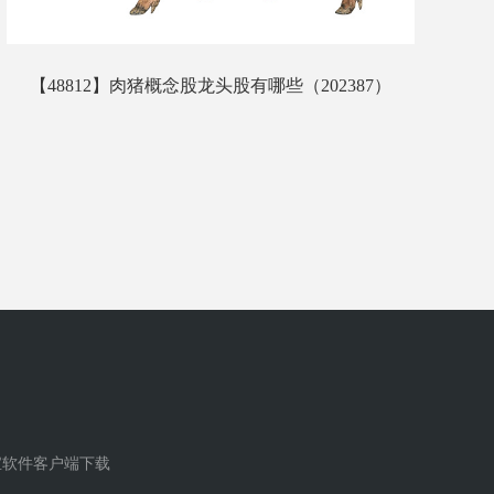
【48812】肉猪概念股龙头股有哪些（202387）
焦
宝软件客户端下载