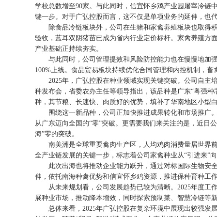
学校总数增至90家。与此同时，信宜怀乡鸡产业园屠宰冷链
键一步。对于广弘控股而言，这不仅是单项业务的延伸，也
除食品冷链板块外，公司在生猪和家禽养殖板块也取得积极
验收，蓝耳双阴猪苗已成为省内行业定价标杆。家禽养殖方
产业基础正持续夯实。
与此同时，公司管理提效和风险防控能力也在慢慢地加强。
100%上线。食品贸易板块持续优化合同管理和内控机制，
2025年，广弘控股在种业领域实现关键突破。公司自主培育
种发布会，省委农办主任等领导指出，该品种是广东“粤强种
种，其节粮、长速快、肉质好的优势，填补了华南地区小型
围绕这一新品种，公司正加快推进成果转化和市场推广。年
从广东迈向全国的“零”突破。更需要我们来关注的是，近日公
海”零的突破。
南美洲是全球重要禽肉生产区，人均鸡肉消费量居世界前列。
全产业链发展的关键一步，标志着公司家禽种业从“引进来”
此次出海也将推动企业能力跃升，通过对标国际生物安全标
伸，依托南海种禽优势和信宜怀乡鸡资源，推进保种育种工作
从未来规划看，公司发展趋势已较为清晰。2025年度工作总
展种业市场，推动降本增效，同时探索预制菜、智慧冷链等
总体来看，2025年广弘控股在复杂环境中展现出较强发