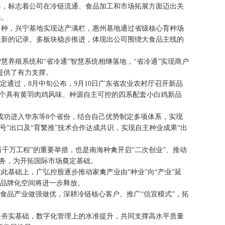
格，标志着公司在冷链流通、食品加工和市场拓展方面迈出关
快。
种，兴宁基地实现达产满栏，惠州基地通过省级核心育种场
最新的记录。多板块稳步推进，体现出公司围绕大食品主线的
殖系统和“省冷通”智慧系统相继落地，“省冷通”实现商户
提供了有力支撑。
定通过，8月中旬公布，9月10日广东省农业农村厅召开新品
首个具有黄羽肉鸡风味、种源自主可控的四系配套小白鸡新品
成功进入华东等8个省份，结合自己优势制定多项体系，实现
号”出口及“育繁推”技术合作达成共识，实现自主种业成果“出
千万工程”的重要举措，也是南海种禽开启“二次创业”、推动
服务，为开拓国际市场奠定基础。
础上，广弘控股逐步推动家禽产业由“种业”向“产业”延
和品牌化空间将进一步释放。
大食品产业做强做优，深耕冷链核心客户、推广“信宜模式”，拓
块夯实基础，数字化管理上的水准提升，共同支撑高水平质量