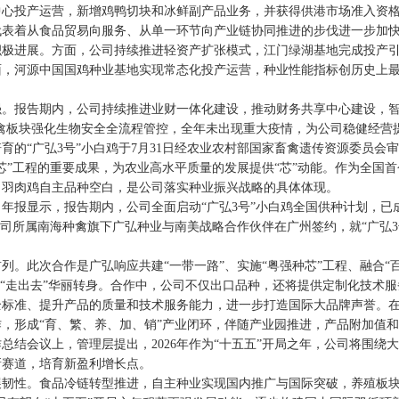
中心投产运营，新增鸡鸭切块和冰鲜副产品业务，并获得供港市场准入资
代表着从食品贸易向服务、从单一环节向产业链协同推进的步伐进一步加
进展。方面，公司持续推进轻资产扩张模式，江门绿湖基地完成投产引
面，河源中国国鸡种业基地实现常态化投产运营，种业性能指标创历史上
报告期内，公司持续推进业财一体化建设，推动财务共享中心建设，智慧养
畜禽板块强化生物安全全流程管控，全年未出现重大疫情，为公司稳健经营
的“广弘3号”小白鸡于7月31日经农业农村部国家畜禽遗传资源委员会审
芯”工程的重要成果，为农业高水平质量的发展提供“芯”动能。作为全国
白羽肉鸡自主品种空白，是公司落实种业振兴战略的具体体现。
报显示，报告期内，公司全面启动“广弘3号”小白鸡全国供种计划，已
司所属南海种禽旗下广弘种业与南美战略合作伙伴在广州签约，就“广弘3
此次合作是广弘响应共建“一带一路”、实施“粤强种芯”工程、融合“百
向“走出去”华丽转身。合作中，公司不仅出口品种，还将提供定制化技术
准、提升产品的质量和技术服务能力，进一步打造国际大品牌声誉。在此基
，形成“育、繁、养、加、销”产业闭环，伴随产业园推进，产品附加值
结会议上，管理层提出，2026年作为“十五五”开局之年，公司将围绕
新赛道，培育新盈利增长点。
展韧性。食品冷链转型推进，自主种业实现国内推广与国际突破，养殖板