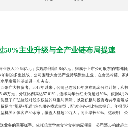
过50%主业升级与全产业链布局提速
营业收入20.64亿元；实现净利润1.84亿元，归属于上市公司股东的纯利润
业竞争加剧的多重挑战，公司围绕大食品产业持续聚焦主业，在食品冷链、
高水平发展的基础进一步夯实。
广大投资者。2017年以来，公司已连续10年发布现金分红计划，和
5.48万元，分红比例高达57.01%，连续两年分红比例超过50%。依据4
分彰显了广弘控股对股东权益的尊重与保障，以及积极与投资者共享发展
贸易向“贸易+配送”综合服务模式转型，配送业务占比持续提升。年报显
型机关团体客户30余家，覆盖人群超20万人，同比增长60%。这表明，
送业务的重要抓手。依托信宜学生食堂食材供应项目，公司逐步构建起全