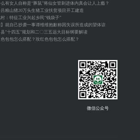
什么有女人自称是“豚鼠”将仙女管刺进体内真会让人上瘾？
楼吕粮山猪20万头生猪工业扶贫项目开工建造
城村：特征工业兴起乡民“钱袋子”
图】就自己抄袭一事谭维维抱歉称因失误所造成的望体谅
口县“十四五”规划和二〇三五远大目标纲要解读
红色包包怎么搭配？玫红色包包怎么搭配？
微信公众号