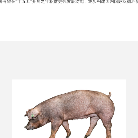
公司有望在“十五五”开局之年积蓄更强发展动能，逐步构建国内国际双循环