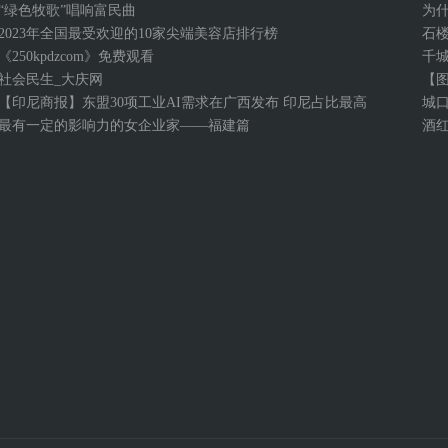
“绿色牧歌”唱响富民曲
为
2023年全国最受欢迎的10家尖端美容店排行榜
石
《250kpdzcom》免费观看
千
社会民生_大庆网
【
【印尼商报】东盟30项工业AI需求在广西发布 印尼占比最高
城
最有一定的影响力的女企业家——福建篇
酒